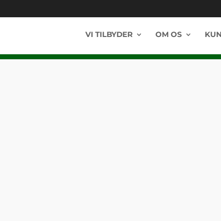
VI TILBYDER
OM OS
KUN