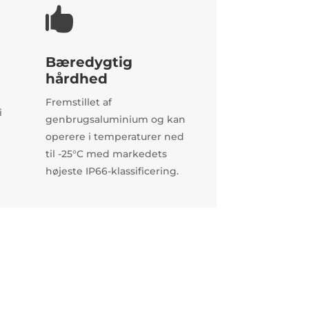

Bæredygtig
hårdhed
Fremstillet af
i
genbrugsaluminium og kan
operere i temperaturer ned
til -25°C med markedets
højeste IP66-klassificering.