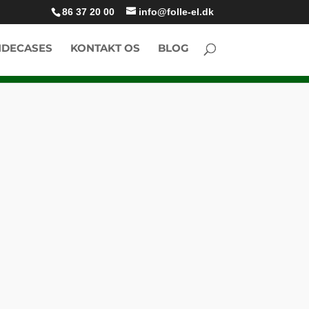
86 37 20 00
info@folle-el.dk
DECASES
KONTAKT OS
BLOG
VANDBEHANDLING
VARMELAMPER SOLAMAGIC