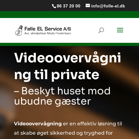
86 37 20 00
info@folle-el.dk
Videoovervågni
ng til private
– Beskyt huset mod
ubudne gæster
Videoovervågning
er en effektiv løsning til
at skabe øget sikkerhed og tryghed for