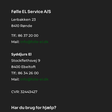
Følle EL Service A/S
Lerbakken 23
8410 Rønde
Tlf.:
86 37 20 00
Mail:
info@folle-el.dk
Syddjurs El
Stockflethsvej 9
8400 Ebeltoft
Tlf.: 86 34 26 00
Mail:
info@folle-el.dk
CVR: 32443427
Har du brug for hjælp?